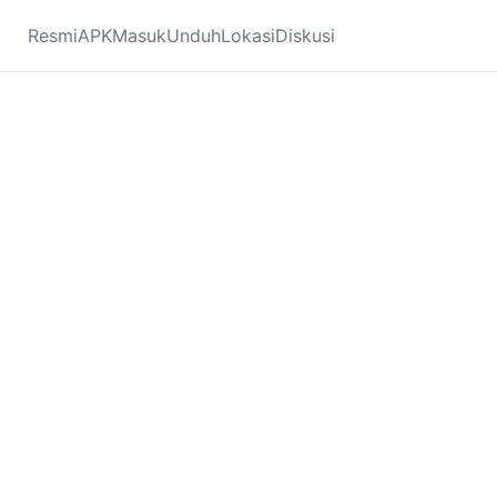
Resmi
APK
Masuk
Unduh
Lokasi
Diskusi