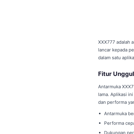
XXX777 adalah a
lancar kepada p
dalam satu aplika
Fitur Unggu
Antarmuka XXX77
lama. Aplikasi i
dan performa yan
Antarmuka ber
Performa cepa
Dukungan per